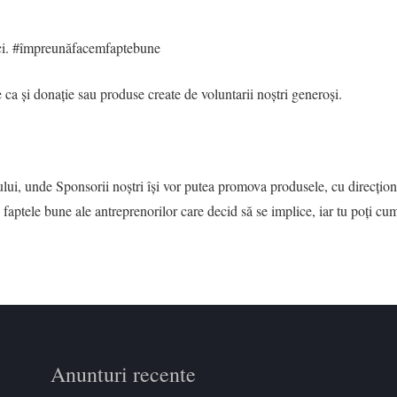
ici. #împreunăfacemfaptebune
 ca și donație sau produse create de voluntarii noștri generoși.
lui, unde Sponsorii noștri își vor putea promova produsele, cu direcționar
aptele bune ale antreprenorilor care decid să se implice, iar tu poți cump
Anunturi recente