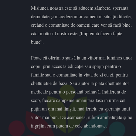
Misiunea noastră este să aducem zâmbete, speranță,
demnitate şi încredere unor oameni în situații dificile,
creând o comunitate de oameni care vor să facă bine,
căci motto-ul nostru este „Ȋmpreună facem fapte
bune”.
Poate că oferim o șansă la un viitor mai luminos unor
copii, prin acces la educație sau sprijin pentru o
familie sau o comunitate în viața de zi cu zi, pentru
cheltuielile de bază. Sau ajutor la plata cheltuilelilor
medicale pentru o persoană bolnavă. Indiferent de
scop, fiecare campanie umanitară lasă în urmă cel
puțin un om mai liniștit, mai fericit, cu speranța unui
viitor mai bun. De asemenea, iubim animăluţele şi ne
îngrijim cum putem de cele abandonate.