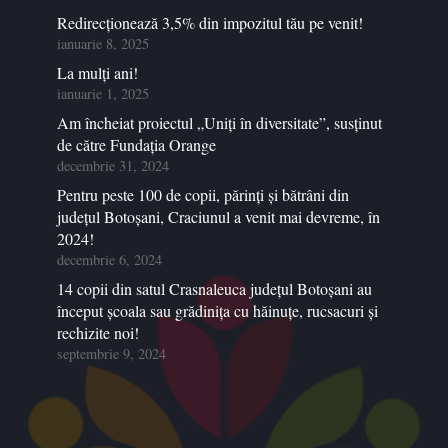
Redirecționează 3,5% din impozitul tău pe venit!
ianuarie 8, 2025
La mulți ani!
ianuarie 1, 2025
Am încheiat proiectul „Uniți în diversitate”, susținut
de către Fundația Orange
decembrie 31, 2024
Pentru peste 100 de copii, părinți și bătrâni din
județul Botoșani, Craciunul a venit mai devreme, în
2024!
decembrie 6, 2024
14 copii din satul Crasnaleuca județul Botoșani au
început școala sau grădinița cu hăinuțe, rucsacuri și
rechizite noi!
septembrie 9, 2024