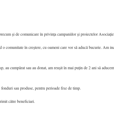
 precum și de comunicare în privința campaniilor și proiectelor Asociați
ind o comunitate în creștere, cu oameni care vor să aducă bucurie. Am in
up, au cumpărat sau au donat, am reușit în mai puțin de 2 ani să aducem
 fonduri sau produse, pentru perioade fixe de timp.
rimit către beneficiari.