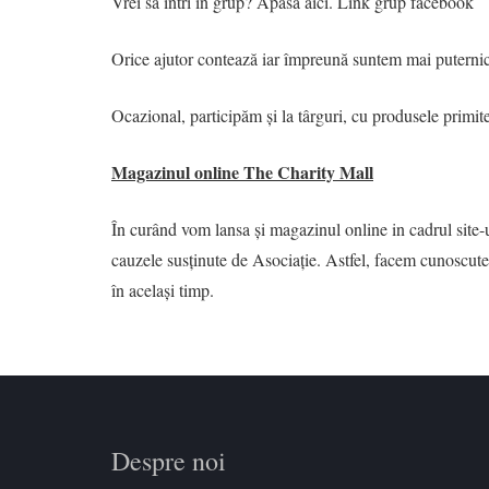
Vrei să intri în grup? Apasă aici. Link grup facebook
Orice ajutor contează iar împreună suntem mai putern
Ocazional, participăm și la târguri, cu produsele primite
Magazinul online The Charity Mall
În curând vom lansa și magazinul online in cadrul site-u
cauzele susținute de Asociație. Astfel, facem cunoscute f
în același timp.
Despre noi