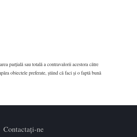
ea parțială sau totală a contravalorii acestora către
ăra obiectele preferate, știind că faci și o faptă bună
Contactați
-ne