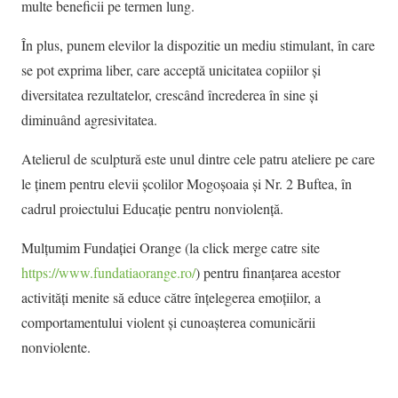
multe beneficii pe termen lung.
În plus, punem elevilor la dispozitie un mediu stimulant, în care
se pot exprima liber, care acceptă unicitatea copiilor și
diversitatea rezultatelor, crescând încrederea în sine și
diminuând agresivitatea.
Atelierul de sculptură este unul dintre cele patru ateliere pe care
le ținem pentru elevii școlilor Mogoșoaia și Nr. 2 Buftea, în
cadrul proiectului Educație pentru nonviolență.
Mulțumim Fundației Orange (la click merge catre site
https://www.fundatiaorange.ro/
) pentru finanțarea acestor
activități menite să educe către înțelegerea emoțiilor, a
comportamentului violent și cunoașterea comunicării
nonviolente.