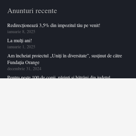
Anunturi recente
Redirecționează 3,5% din impozitul tău pe venit!
ianuarie 8, 2025
La mulți ani!
ianuarie 1, 2025
Am încheiat proiectul „Uniți în diversitate”, susținut de către
Fundația Orange
decembrie 31, 2024
Pentru peste 100 de copii, părinți și bătrâni din județul
Botoșani, Craciunul a venit mai devreme, în 2024!
decembrie 6, 2024
14 copii din satul Crasnaleuca județul Botoșani au început
școala sau grădinița cu hăinuțe, rucsacuri și rechizite noi!
septembrie 9, 2024
Contactați
-ne