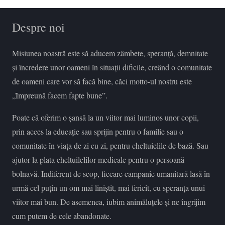
Despre noi
Misiunea noastră este să aducem zâmbete, speranță, demnitate
şi încredere unor oameni în situații dificile, creând o comunitate
de oameni care vor să facă bine, căci motto-ul nostru este
„Ȋmpreună facem fapte bune”.
Poate că oferim o șansă la un viitor mai luminos unor copii,
prin acces la educație sau sprijin pentru o familie sau o
comunitate în viața de zi cu zi, pentru cheltuielile de bază. Sau
ajutor la plata cheltuilelilor medicale pentru o persoană
bolnavă. Indiferent de scop, fiecare campanie umanitară lasă în
urmă cel puțin un om mai liniștit, mai fericit, cu speranța unui
viitor mai bun. De asemenea, iubim animăluţele şi ne îngrijim
cum putem de cele abandonate.